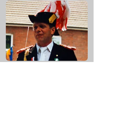
Wilfried "Pünne" Rath
Hauptmann a.D.