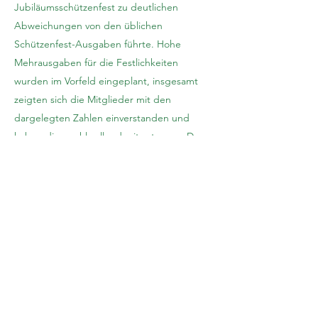
Jubiläumsschützenfest zu deutlichen
Abweichungen von den üblichen
Schützenfest-Ausgaben führte. Hohe
Mehrausgaben für die Festlichkeiten
wurden im Vorfeld eingeplant, insgesamt
zeigten sich die Mitglieder mit den
dargelegten Zahlen einverstanden und
haben dies wohlwollend mitgetragen. Der
Kassenprüfer Christoph Kortmann konnte
eine tadellose Kassenführung bestätigen
und der Vorstand wurde von der
Versammlung einstimmig entlastet.
Auch bei den Wahlen der
Vorstandsmitglieder gab es einige
personelle Veränderungen. Der 1
Vorsitzende Guido Kullick wurde einstimmig
für weitere 3 Jahre in seinem Amt bestätigt.